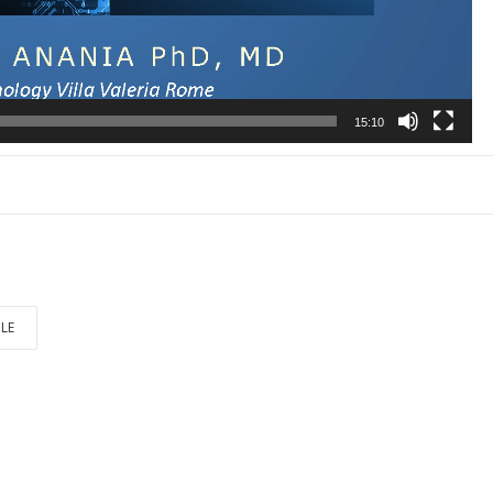
15:10
LE