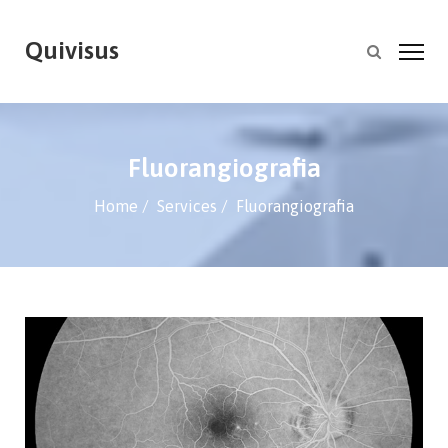
Quivisus
Fluorangiografia
Home
Services
Fluorangiografia