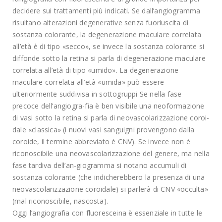
decidere sui trattamenti più indicati. Se dall’angiogramma
risultano alterazioni degenerative senza fuoriuscita di
sostanza colorante, la degenerazione maculare correlata
all’età è di tipo «secco», se invece la sostanza colorante si
diffonde sotto la retina si parla di degenerazione maculare
correlata all’età di tipo «umido». La degenerazione
maculare correlata all’età «umida» può essere
ulteriormente suddivisa in sottogruppi Se nella fase
precoce dell’angiogra-fia è ben visibile una neoformazione
di vasi sotto la retina si parla di neovascolarizzazione coroi-
dale «classica» (i nuovi vasi sanguigni provengono dalla
coroide, il termine abbreviato è CNV). Se invece non è
riconoscibile una neovascolarizzazione del genere, ma nella
fase tardiva dell’an-giogramma si notano accumuli di
sostanza colorante (che indicherebbero la presenza di una
neovascolarizzazione coroidale) si parlerà di CNV «occulta»
(mal riconoscibile, nascosta).
Oggi l’angiografia con fluoresceina è essenziale in tutte le