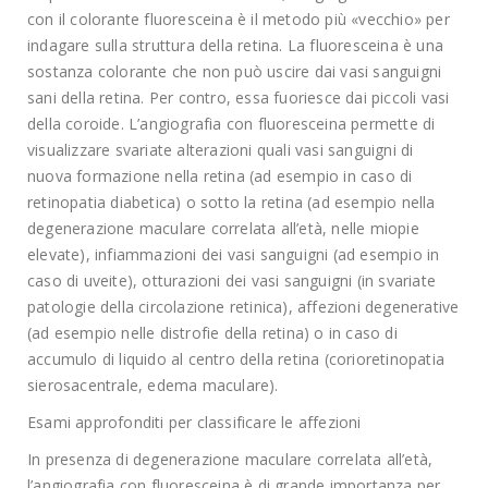
con il colorante fluoresceina è il metodo più «vecchio» per
indagare sulla struttura della retina. La fluoresceina è una
sostanza colorante che non può uscire dai vasi sanguigni
sani della retina. Per contro, essa fuoriesce dai piccoli vasi
della coroide. L’angiografia con fluoresceina permette di
visualizzare svariate alterazioni quali vasi sanguigni di
nuova formazione nella retina (ad esempio in caso di
retinopatia diabetica) o sotto la retina (ad esempio nella
degenerazione maculare correlata all’età, nelle miopie
elevate), infiammazioni dei vasi sanguigni (ad esempio in
caso di uveite), otturazioni dei vasi sanguigni (in svariate
patologie della circolazione retinica), affezioni degenerative
(ad esempio nelle distrofie della retina) o in caso di
accumulo di liquido al centro della retina (corioretinopatia
sierosacentrale, edema maculare).
Esami approfonditi per classificare le affezioni
In presenza di degenerazione maculare correlata all’età,
l’angiografia con fluoresceina è di grande importanza per