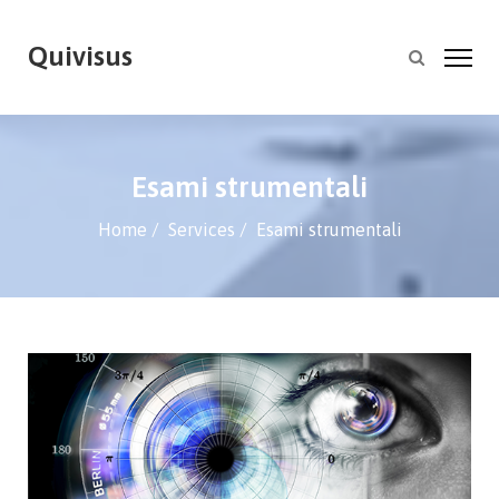
Quivisus
Esami strumentali
Home
Services
Esami strumentali