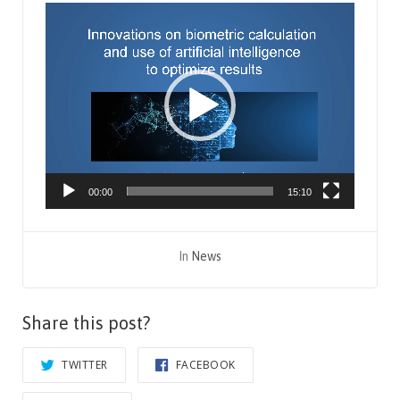
Video
Player
00:00
15:10
In
News
Share this post?
TWITTER
FACEBOOK