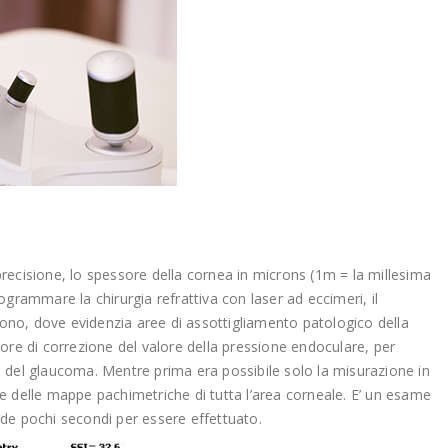
ecisione, lo spessore della cornea in microns (1m = la millesima
grammare la chirurgia refrattiva con laser ad eccimeri, il
cono, dove evidenzia aree di assottigliamento patologico della
ttore di correzione del valore della pressione endoculare, per
ia del glaucoma. Mentre prima era possibile solo la misurazione in
ere delle mappe pachimetriche di tutta l’area corneale. E’ un esame
iede pochi secondi per essere effettuato.