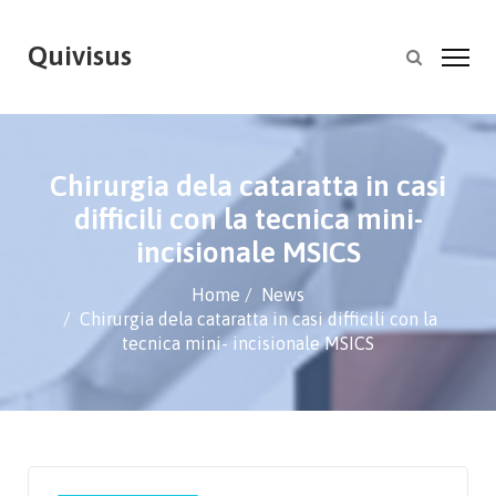
Quivisus
Chirurgia dela cataratta in casi
difficili con la tecnica mini-
incisionale MSICS
Home
News
Chirurgia dela cataratta in casi difficili con la
tecnica mini- incisionale MSICS