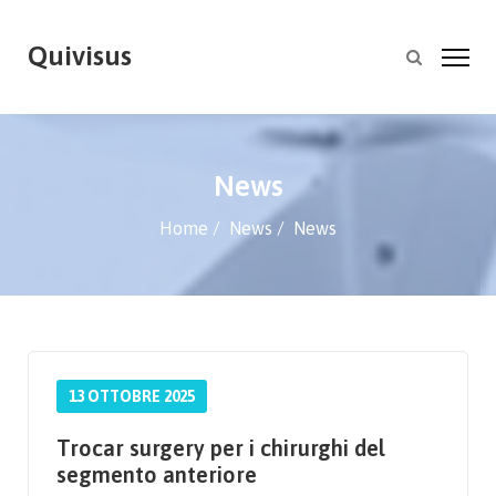
Quivisus
News
Home
News
News
13 OTTOBRE 2025
Trocar surgery per i chirurghi del
segmento anteriore